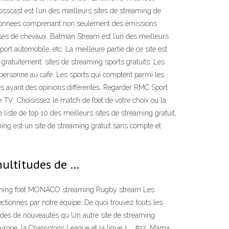
 Bosscast est l’un des meilleurs sites de streaming de
de données comprenant non seulement des émissions
urses de chevaux. Batman Stream est l’un des meilleurs
sport automobile, etc. La meilleure partie de ce site est
ratuitement. sites de streaming sports gratuits: Les
personne au café. Les sports qui comptent parmi les
es ayant des opinions différentes. Regarder RMC Sport
ive TV: Choisissez le match de foot de votre choix ou la
 liste de top 10 des meilleurs sites de streaming gratuit,
ming est un site de streaming gratuit sans compte et
multitudes de …
eaming foot MONACO streaming Rugby stream Les
ectionnés par notre équipe. De quoi trouvez touts les
tudes de nouveautés qu Un autre site de streaming
Europe, la Champions League et la ligue 1 … #12. Mama