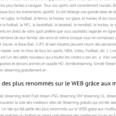
tes les plus faciles à naviguer. Tous vos sports sont correctement classés.
presque tous les événements sportifs. Ils ont hébergé une grande base 
 rugby, le football, le tennis, le hockey sur glace, le hockey et les co
 le football, la NFL, le basketball, le baseball, le handball, le hockey, le 
s en direct de votre sport préféré que vous souhaitez regarder en ligne g
 membres de leur famille, des amis et même lorsque vous ne connaissez 
 Soccer, le Base Ball, l’UFC et bien d’autres peuvent réunir des personn
e leader, avec le choix de tous les sports, NBA, Volley, Football, etc. 2. L
t l’un des petits nouveaux qui à toutes les cordes a son arc. 4. Voici une
gasines et dessins animés en qualité HD. illimitestreaming. illimité Strea
ms en streaming gratuitement en
ie des plus renommés sur le WEB grâce aux 
all streaming direct Foot stream PSG streaming OM streaming OL str
rouverez la liste des meilleurs sites de Streaming gratuits qui ont été sel
y. Un site qui fait partie des plus renommés sur le WEB grâce aux multi
de matches du football en direct gratuitement des meilleures ligues en 