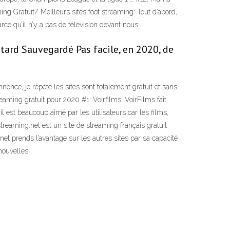
ing Gratuit/ Meilleurs sites foot streaming: Tout d’abord,
ce qu’il n’y a pas de télévision devant nous.
 tard Sauvegardé Pas facile, en 2020, de
nonce, je répète les sites sont totalement gratuit et sans
reaming gratuit pour 2020 #1: Voirfilms. VoirFilms fait
il est beaucoup aimé par les utilisateurs car les films,
treaming.net est un site de streaming français gratuit
et prends l’avantage sur les autres sites par sa capacité
nouvelles