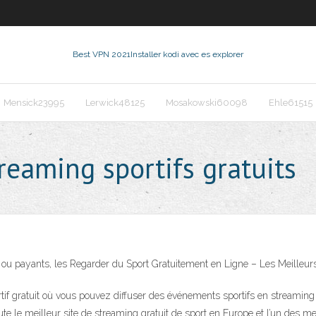
Best VPN 2021
Installer kodi avec es explorer
Mensick23995
Lerwick48125
Mosakowski60098
Ehle61515
treaming sportifs gratuits
ts ou payants, les Regarder du Sport Gratuitement en Ligne – Les Meilleu
tif gratuit où vous pouvez diffuser des événements sportifs en streamin
te le meilleur site de streaming gratuit de sport en Europe et l’un des meil