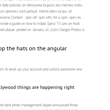
une date précise, on retrouvera toujours les mêmes mots-
! Les spinners sont partout, même dans ce jeu .io!
erso Context : spin-off, spin-offs, for a spin, spin-on,
vide a guide on how to install Spinz TV pro on Kodi.
Kodi player. posted on January 22, 2020 Google Photos is
rop the hats on the angular
 them, to level up your account and unlock awesome new
llywood things are happening right
of the best photo management Apple announced three