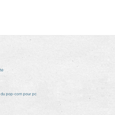
té
 du pop-corn pour pc