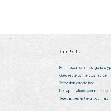
Top Posts
Fournisseur de messagerie cryp
Quel est le vpn le plus rapide
Télévision directe kodi
Des applications comme lheure
Téléchargement avg pour mac